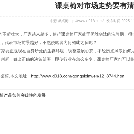
课桌椅对市场走势要有清
来源:课桌椅http://www.xl918.com/ | 发布时间:2025-
的不断壮大，厂家越来越多，使得课桌椅厂家处于优胜劣汰的洗牌期，很
烈，代表市场前景越好，不然侵略者为何如此之多呢？
家要正视现在自身所处的生存环境，调整发展心态，不经历点风浪如何见
断，做出正确的决策部署，即使行业在怎么多变，课桌椅厂家也可以临危不惧。文章
桌椅,本文地址：
http://www.xl918.com/gongsixinwen/12_8744.html
椅产品如何突破性的发展